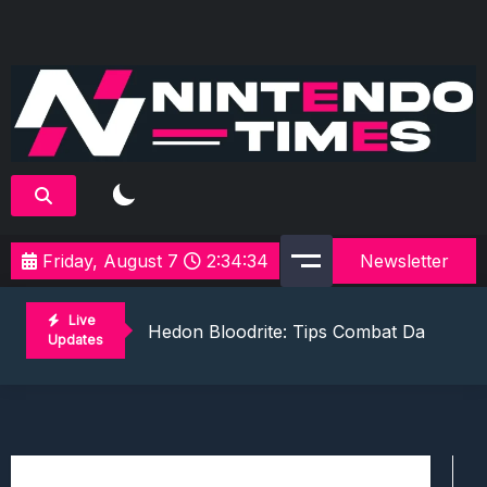
Skip
to
content
Blog Terlengkap Seputar Dunia Game
Nintendotimes
Desolate: Tips Bertahan Dan Strategi Co
Friday, August 7
2:34:35
Newsletter
Viscerafest: Panduan Combat Boomer S
Hedon Bloodrite: Tips Combat Dan Pand
Live
Beasts Of Bermuda: Panduan Bermain Se
Updates
Stranded Alien Dawn: Cara Membangun K
Desolate: Tips Bertahan Dan Strategi Co
Viscerafest: Panduan Combat Boomer S
Hedon Bloodrite: Tips Combat Dan Pand