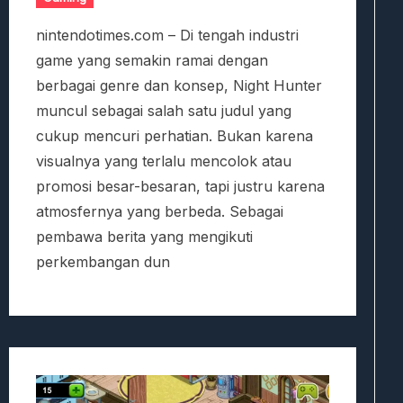
nintendotimes.com – Di tengah industri
game yang semakin ramai dengan
berbagai genre dan konsep, Night Hunter
muncul sebagai salah satu judul yang
cukup mencuri perhatian. Bukan karena
visualnya yang terlalu mencolok atau
promosi besar-besaran, tapi justru karena
atmosfernya yang berbeda. Sebagai
pembawa berita yang mengikuti
perkembangan dun