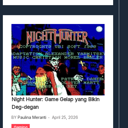
Night Hunter: Game Gelap yang Bikin
Deg-degan
BY
Paulina Meranti
April 25, 2026
Gaming