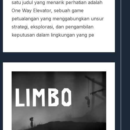
satu judul yang menarik perhatian adalah
One Way Elevator, sebuah game
petualangan yang menggabungkan unsur
strategi, eksplorasi, dan pengambilan
keputusan dalam lingkungan yang pe