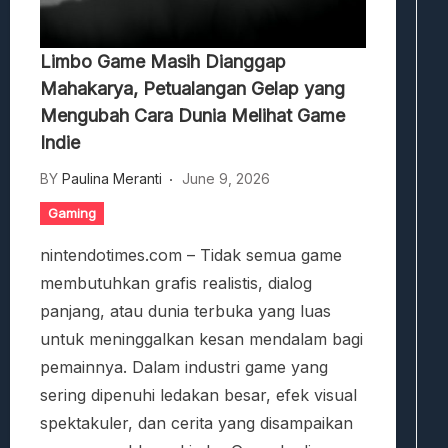
Limbo Game Masih Dianggap
Mahakarya, Petualangan Gelap yang
Mengubah Cara Dunia Melihat Game
Indie
BY
Paulina Meranti
June 9, 2026
Gaming
nintendotimes.com – Tidak semua game
membutuhkan grafis realistis, dialog
panjang, atau dunia terbuka yang luas
untuk meninggalkan kesan mendalam bagi
pemainnya. Dalam industri game yang
sering dipenuhi ledakan besar, efek visual
spektakuler, dan cerita yang disampaikan