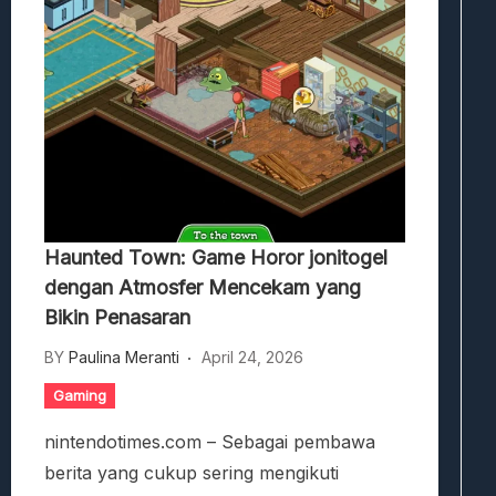
Haunted Town: Game Horor jonitogel
dengan Atmosfer Mencekam yang
Bikin Penasaran
BY
Paulina Meranti
April 24, 2026
Gaming
nintendotimes.com – Sebagai pembawa
berita yang cukup sering mengikuti