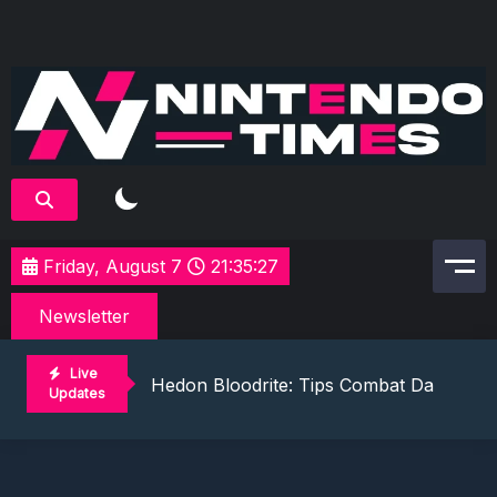
Skip
to
content
Blog Terlengkap Seputar Dunia Game
Nintendotimes
Friday, August 7
21:35:27
Newsletter
Desolate: Tips Bertahan Dan Strategi Co
Viscerafest: Panduan Combat Boomer S
Live
Hedon Bloodrite: Tips Combat Dan Pand
Updates
Beasts Of Bermuda: Panduan Bermain Se
Stranded Alien Dawn: Cara Membangun K
Desolate: Tips Bertahan Dan Strategi Co