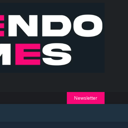
Newsletter