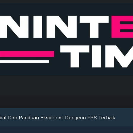
n Strategi Combat Di Dunia Pasca Apokalipsis
mbat Boomer Shooter Dan Tips Mengalahkan Musuh
mbat Dan Panduan Eksplorasi Dungeon FPS Terbaik
an Bermain Sebagai Dinosaurus Dan Tips Bertahan Hidup