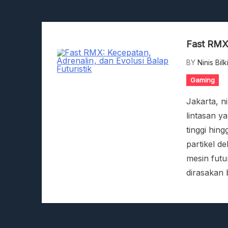
Stranded Alien Dawn: Car
Desolate: Tips Bertahan Da
Viscerafest: Panduan Co
Fast RMX:
Hedon Bloodrite: Tips Co
Beasts Of Bermuda: Pandu
BY
Ninis Bilk
Stranded Alien Dawn: Car
Gaming
Desolate: Tips Bertahan Da
Jakarta, n
lintasan y
tinggi hin
partikel d
mesin futu
dirasakan