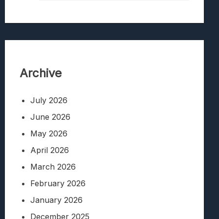
Archive
July 2026
June 2026
May 2026
April 2026
March 2026
February 2026
January 2026
December 2025