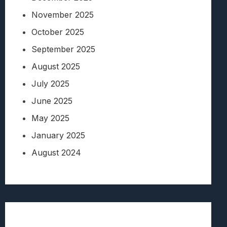
November 2025
October 2025
September 2025
August 2025
July 2025
June 2025
May 2025
January 2025
August 2024