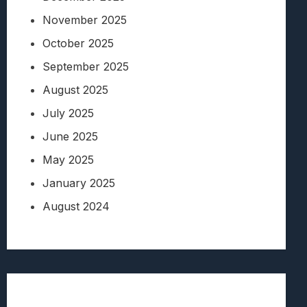
November 2025
October 2025
September 2025
August 2025
July 2025
June 2025
May 2025
January 2025
August 2024