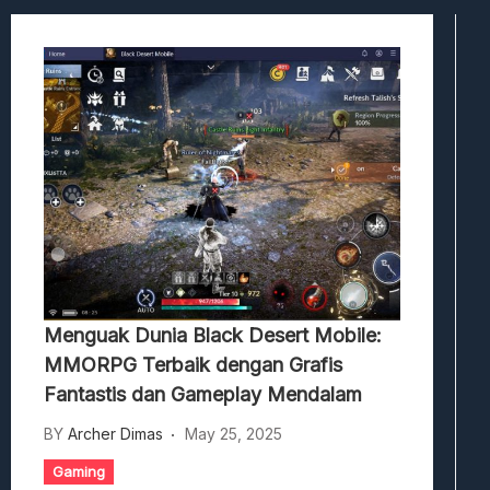
Viscerafest: Panduan Combat Boomer S
Hedon Bloodrite: Tips Combat Dan Pand
Beasts Of Bermuda: Panduan Bermain Se
Stranded Alien Dawn: Cara Membangun K
Desolate: Tips Bertahan Dan Strategi Co
Menguak Dunia Black Desert Mobile:
MMORPG Terbaik dengan Grafis
Fantastis dan Gameplay Mendalam
BY
Archer Dimas
May 25, 2025
Gaming