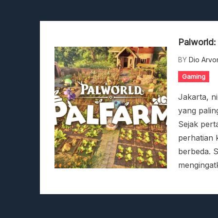
Stranded Alien Dawn: Car
Desolate: Tips Bertahan Da
Viscerafest: Panduan Co
Palworld:
Hedon Bloodrite: Tips Co
Beasts Of Bermuda: Pandu
BY
Dio Arvo
Stranded Alien Dawn: Car
Gaming
Desolate: Tips Bertahan Da
Jakarta, n
yang palin
Sejak pert
perhatian 
berbeda. S
mengingat