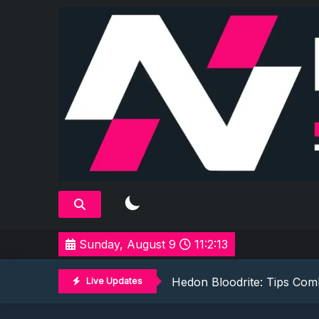
Skip
to
content
Blog Terlengkap Seputar Dunia Game
Nintendotimes
Desolate: Tips Bertahan Da
Sunday, August 9
11:2:13
Viscerafest: Panduan Co
Hedon Bloodrite: Tips Co
Live Updates
Beasts Of Bermuda: Pandu