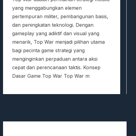
yang menggabungkan elemen
pertempuran militer, pembangunan basis,
dan peningkatan teknologi. Dengan
gameplay yang adiktif dan visual yang
menarik, Top War menjadi pilihan utama
bagi pecinta game strategi yang
menginginkan perpaduan antara aksi
cepat dan perencanaan taktis. Konsep
Dasar Game Top War Top War m