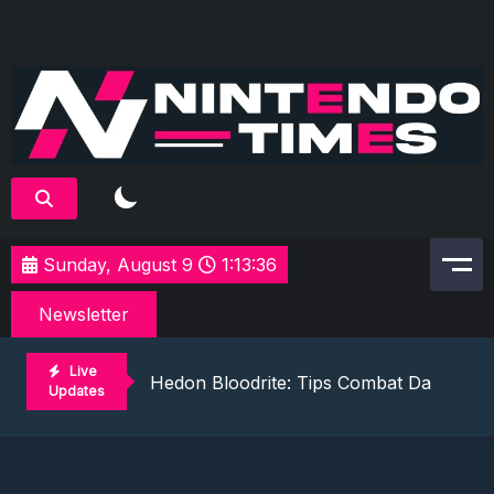
Skip
to
content
Blog Terlengkap Seputar Dunia Game
Nintendotimes
Sunday, August 9
1:13:36
Newsletter
Desolate: Tips Bertahan Dan Strategi Co
Viscerafest: Panduan Combat Boomer S
Live
Hedon Bloodrite: Tips Combat Dan Pand
Updates
Beasts Of Bermuda: Panduan Bermain Se
Stranded Alien Dawn: Cara Membangun K
Desolate: Tips Bertahan Dan Strategi Co