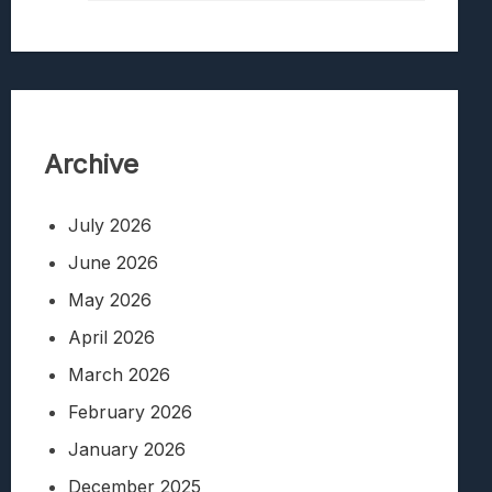
Archive
July 2026
June 2026
May 2026
April 2026
March 2026
February 2026
January 2026
December 2025