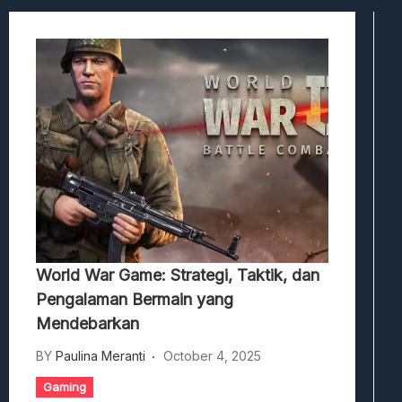
Viscerafest: Panduan Combat Boomer S
Hedon Bloodrite: Tips Combat Dan Pand
Beasts Of Bermuda: Panduan Bermain Se
Stranded Alien Dawn: Cara Membangun K
Desolate: Tips Bertahan Dan Strategi Co
World War Game: Strategi, Taktik, dan
Pengalaman Bermain yang
Mendebarkan
BY
Paulina Meranti
October 4, 2025
Gaming