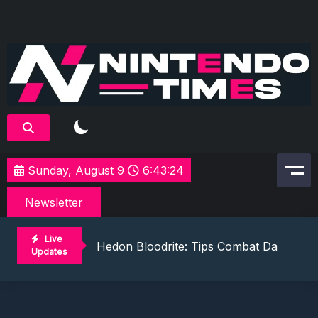
Skip
to
content
Blog Terlengkap Seputar Dunia Game
Nintendotimes
Sunday, August 9
6:43:24
Newsletter
Desolate: Tips Bertahan Dan Strategi Co
Viscerafest: Panduan Combat Boomer S
Live
Hedon Bloodrite: Tips Combat Dan Pand
Updates
Beasts Of Bermuda: Panduan Bermain Se
Stranded Alien Dawn: Cara Membangun K
Desolate: Tips Bertahan Dan Strategi Co