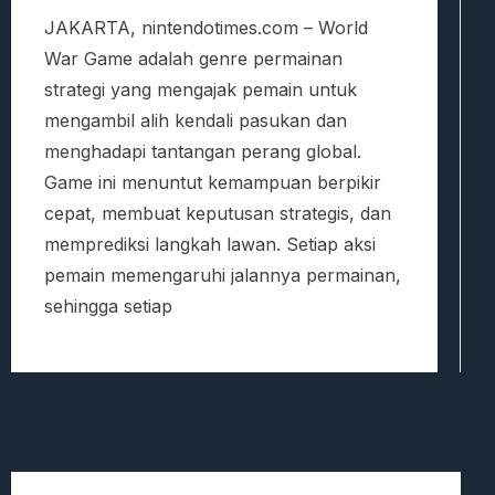
JAKARTA, nintendotimes.com – World
War Game adalah genre permainan
strategi yang mengajak pemain untuk
mengambil alih kendali pasukan dan
menghadapi tantangan perang global.
Game ini menuntut kemampuan berpikir
cepat, membuat keputusan strategis, dan
memprediksi langkah lawan. Setiap aksi
pemain memengaruhi jalannya permainan,
sehingga setiap