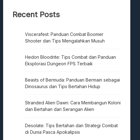
Recent Posts
Viscerafest: Panduan Combat Boomer
Shooter dan Tips Mengalahkan Musuh
Hedon Bloodrite: Tips Combat dan Panduan
Eksplorasi Dungeon FPS Terbaik
Beasts of Bermuda: Panduan Bermain sebagai
Dinosaurus dan Tips Bertahan Hidup
Stranded Alien Dawn: Cara Membangun Koloni
dan Bertahan dari Serangan Alien
Desolate: Tips Bertahan dan Strategi Combat
di Dunia Pasca Apokalipsis