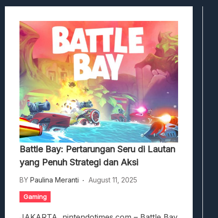
Viscerafest: Panduan Combat Boomer S
Hedon Bloodrite: Tips Combat Dan Pand
Beasts Of Bermuda: Panduan Bermain Se
Stranded Alien Dawn: Cara Membangun K
Desolate: Tips Bertahan Dan Strategi Co
Battle Bay: Pertarungan Seru di Lautan
yang Penuh Strategi dan Aksi
BY
Paulina Meranti
August 11, 2025
Gaming
JAKARTA, nintendotimes.com – Battle Bay