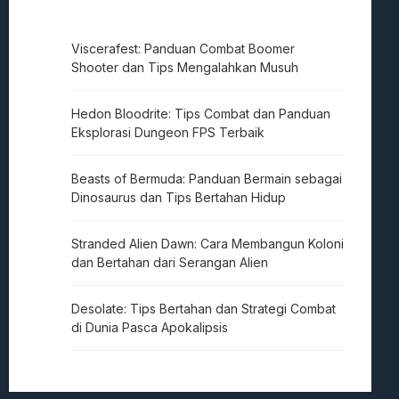
Viscerafest: Panduan Combat Boomer
Shooter dan Tips Mengalahkan Musuh
Hedon Bloodrite: Tips Combat dan Panduan
Eksplorasi Dungeon FPS Terbaik
Beasts of Bermuda: Panduan Bermain sebagai
Dinosaurus dan Tips Bertahan Hidup
Stranded Alien Dawn: Cara Membangun Koloni
dan Bertahan dari Serangan Alien
Desolate: Tips Bertahan dan Strategi Combat
di Dunia Pasca Apokalipsis