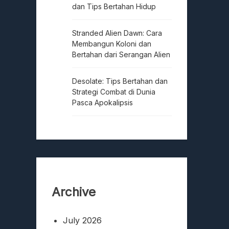
dan Tips Bertahan Hidup
Stranded Alien Dawn: Cara
Membangun Koloni dan
Bertahan dari Serangan Alien
Desolate: Tips Bertahan dan
Strategi Combat di Dunia
Pasca Apokalipsis
Archive
July 2026