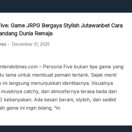
a Membangun Koloni Dan Bertahan Dari Serangan Alien
n Strategi Combat Di Dunia Pasca Apokalipsis
mbat Boomer Shooter Dan Tips Mengalahkan Musuh
ive: Game JRPG Bergaya Stylish Jutawanbet Cara
mbat Dan Panduan Eksplorasi Dungeon FPS Terbaik
andang Dunia Remaja
an Bermain Sebagai Dinosaurus Dan Tips Bertahan Hidup
a Membangun Koloni Dan Bertahan Dari Serangan Alien
nso
December 31, 2025
n Strategi Combat Di Dunia Pasca Apokalipsis
intendotimes.com – Persona Five bukan tipe game yang
u lama untuk membuat pemain tertarik. Sejak menit
 ini langsung menunjukkan identitasnya. Visualnya
musiknya catchy, dan atmosfernya terasa beda dari
kebanyakan. Ada kesan berani, stylish, dan sedikit
ah game ini ingin bilang, “in