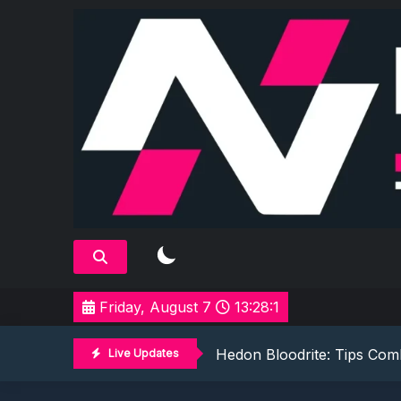
Skip
to
content
Blog Terlengkap Seputar Dunia Game
Nintendotimes
Desolate: Tips Bertahan Da
Friday, August 7
13:28:1
Viscerafest: Panduan Co
Hedon Bloodrite: Tips Co
Live Updates
Beasts Of Bermuda: Pandu