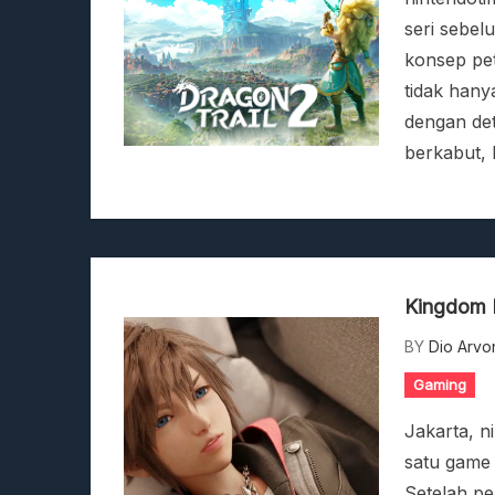
seri sebel
konsep pet
tidak hany
dengan det
berkabut,
Kingdom H
BY
Dio Arvo
Gaming
Jakarta, n
satu game 
Setelah pe