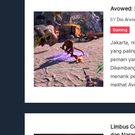
Avowed: R
BY
Dio Arvo
Gaming
Jakarta, n
yang palin
pemain yan
Dikembangk
menarik pe
melihat Av
Limbus Co
dan Nara