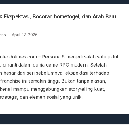
: Ekspektasi, Bocoran hometogel, dan Arah Baru
nso
April 27, 2026
intendotimes.com – Persona 6 menjadi salah satu judul
g dinanti dalam dunia game RPG modern. Setelah
 besar dari seri sebelumnya, ekspektasi terhadap
 franchise ini semakin tinggi. Bukan tanpa alasan,
ikenal mampu menggabungkan storytelling kuat,
trategis, dan elemen sosial yang unik.