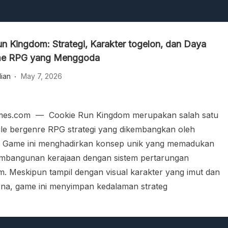
a Membangun Koloni Dan Bertahan Dari Serangan Alien
n Strategi Combat Di Dunia Pasca Apokalipsis
mbat Boomer Shooter Dan Tips Mengalahkan Musuh
n Kingdom: Strategi, Karakter togelon, dan Daya
mbat Dan Panduan Eksplorasi Dungeon FPS Terbaik
me RPG yang Menggoda
an Bermain Sebagai Dinosaurus Dan Tips Bertahan Hidup
a Membangun Koloni Dan Bertahan Dari Serangan Alien
dian
May 7, 2026
n Strategi Combat Di Dunia Pasca Apokalipsis
imes.com — Cookie Run Kingdom merupakan salah satu
le bergenre RPG strategi yang dikembangkan oleh
s. Game ini menghadirkan konsep unik yang memadukan
mbangunan kerajaan dengan sistem pertarungan
im. Meskipun tampil dengan visual karakter yang imut dan
na, game ini menyimpan kedalaman strateg