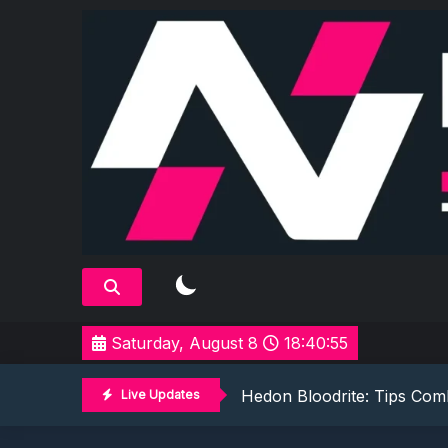
Skip
to
content
Blog Terlengkap Seputar Dunia Game
Nintendotimes
Desolate: Tips Bertahan Da
Saturday, August 8
18:40:56
Viscerafest: Panduan Co
Hedon Bloodrite: Tips Co
Live Updates
Beasts Of Bermuda: Pandu