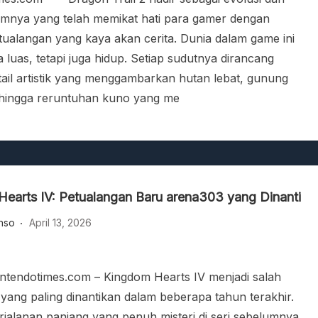
umnya yang telah memikat hati para gamer dengan
ualangan yang kaya akan cerita. Dunia dalam game ini
a luas, tetapi juga hidup. Setiap sudutnya dirancang
ail artistik yang menggambarkan hutan lebat, gunung
 hingga reruntuhan kuno yang me
earts IV: Petualangan Baru arena303 yang Dinanti
nso
April 13, 2026
intendotimes.com – Kingdom Hearts IV menjadi salah
yang paling dinantikan dalam beberapa tahun terakhir.
rjalanan panjang yang penuh misteri di seri sebelumnya,