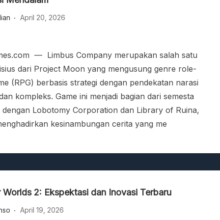
dian
April 20, 2026
imes.com — Limbus Company merupakan salah satu
sius dari Project Moon yang mengusung genre role-
me (RPG) berbasis strategi dengan pendekatan narasi
dan kompleks. Game ini menjadi bagian dari semesta
 dengan Lobotomy Corporation dan Library of Ruina,
menghadirkan kesinambungan cerita yang me
 Worlds 2: Ekspektasi dan Inovasi Terbaru
nso
April 19, 2026