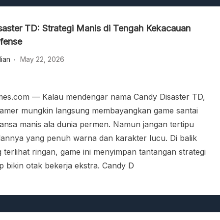
aster TD: Strategi Manis di Tengah Kekacauan
fense
dian
May 22, 2026
imes.com — Kalau mendengar nama Candy Disaster TD,
gamer mungkin langsung membayangkan game santai
nsa manis ala dunia permen. Namun jangan tertipu
lannya yang penuh warna dan karakter lucu. Di balik
g terlihat ringan, game ini menyimpan tantangan strategi
 bikin otak bekerja ekstra. Candy D