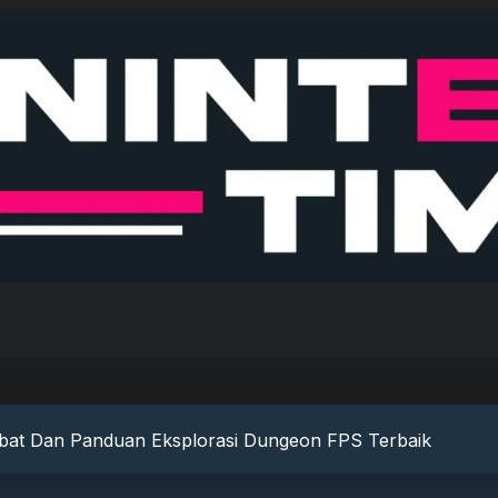
n Strategi Combat Di Dunia Pasca Apokalipsis
mbat Boomer Shooter Dan Tips Mengalahkan Musuh
mbat Dan Panduan Eksplorasi Dungeon FPS Terbaik
an Bermain Sebagai Dinosaurus Dan Tips Bertahan Hidup