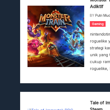
Adiktif
BY
Putri Mu
Gaming
nintendot
roguelike 
strategi k
unik yang 
cukup rama
roguelike
Tale of I
Steam