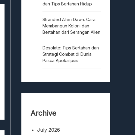
dan Tips Bertahan Hidup
Stranded Alien Dawn: Cara
Membangun Koloni dan
Bertahan dari Serangan Alien
Desolate: Tips Bertahan dan
Strategi Combat di Dunia
Pasca Apokalipsis
Archive
July 2026