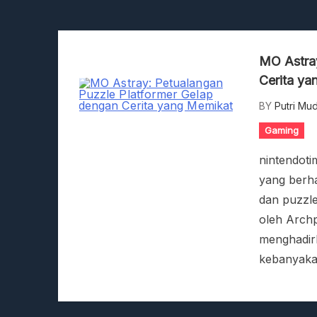
Stranded Alien Dawn: Car
Desolate: Tips Bertahan Da
Viscerafest: Panduan Co
MO Astray
Hedon Bloodrite: Tips Co
Cerita ya
Beasts Of Bermuda: Pandu
Stranded Alien Dawn: Car
BY
Putri Mu
Desolate: Tips Bertahan Da
Gaming
nintendot
yang berha
dan puzzl
oleh Archp
menghadir
kebanyaka