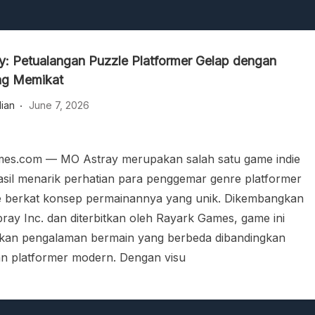
a Membangun Koloni Dan Bertahan Dari Serangan Alien
n Strategi Combat Di Dunia Pasca Apokalipsis
mbat Boomer Shooter Dan Tips Mengalahkan Musuh
: Petualangan Puzzle Platformer Gelap dengan
mbat Dan Panduan Eksplorasi Dungeon FPS Terbaik
ng Memikat
an Bermain Sebagai Dinosaurus Dan Tips Bertahan Hidup
a Membangun Koloni Dan Bertahan Dari Serangan Alien
dian
June 7, 2026
n Strategi Combat Di Dunia Pasca Apokalipsis
imes.com — MO Astray merupakan salah satu game indie
sil menarik perhatian para penggemar genre platformer
e berkat konsep permainannya yang unik. Dikembangkan
ray Inc. dan diterbitkan oleh Rayark Games, game ini
kan pengalaman bermain yang berbeda dibandingkan
n platformer modern. Dengan visu