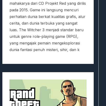
mahakarya dari CD Projekt Red yang dirilis
pada 2015. Game ini langsung mencuri
perhatian dunia berkat kualitas grafis, alur
cerita, dan dunia terbuka yang sangat
luas. The Witcher 3 menjadi standar baru
untuk genre role-playing game (RPG),
yang mengajak pemain mengeksplorasi
dunia fantasi penuh misteri, sihir, dan k