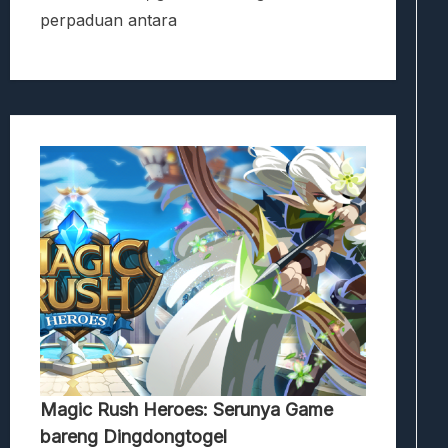
perpaduan antara
Magic Rush Heroes: Serunya Game
bareng Dingdongtogel