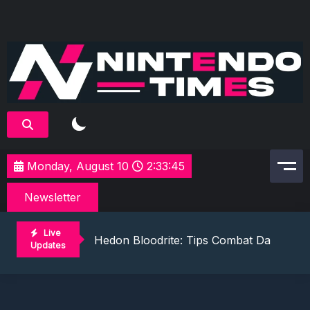
Skip
to
content
Blog Terlengkap Seputar Dunia Game
Nintendotimes
Monday, August 10
2:33:45
Newsletter
Desolate: Tips Bertahan Dan Strategi Co
Viscerafest: Panduan Combat Boomer S
Live
Hedon Bloodrite: Tips Combat Dan Pand
Updates
Beasts Of Bermuda: Panduan Bermain Se
Stranded Alien Dawn: Cara Membangun K
Desolate: Tips Bertahan Dan Strategi Co