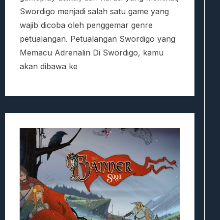
Swordigo menjadi salah satu game yang
wajib dicoba oleh penggemar genre
petualangan. Petualangan Swordigo yang
Memacu Adrenalin Di Swordigo, kamu
akan dibawa ke