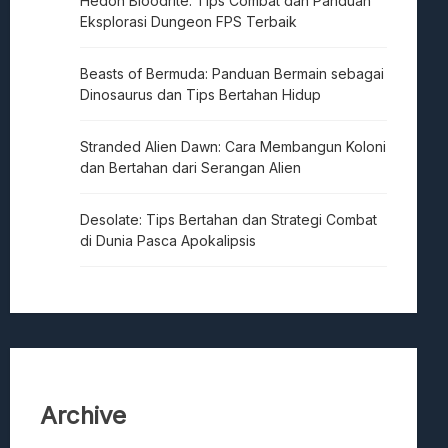
Hedon Bloodrite: Tips Combat dan Panduan
Eksplorasi Dungeon FPS Terbaik
Beasts of Bermuda: Panduan Bermain sebagai
Dinosaurus dan Tips Bertahan Hidup
Stranded Alien Dawn: Cara Membangun Koloni
dan Bertahan dari Serangan Alien
Desolate: Tips Bertahan dan Strategi Combat
di Dunia Pasca Apokalipsis
Archive