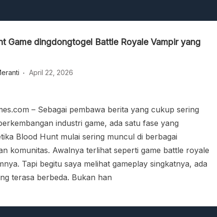
a Membangun Koloni Dan Bertahan Dari Serangan Alien
n Strategi Combat Di Dunia Pasca Apokalipsis
mbat Boomer Shooter Dan Tips Mengalahkan Musuh
t Game dingdongtogel Battle Royale Vampir yang
mbat Dan Panduan Eksplorasi Dungeon FPS Terbaik
an Bermain Sebagai Dinosaurus Dan Tips Bertahan Hidup
a Membangun Koloni Dan Bertahan Dari Serangan Alien
eranti
April 22, 2026
n Strategi Combat Di Dunia Pasca Apokalipsis
mes.com – Sebagai pembawa berita yang cukup sering
perkembangan industri game, ada satu fase yang
tika Blood Hunt mulai sering muncul di berbagai
 komunitas. Awalnya terlihat seperti game battle royale
ya. Tapi begitu saya melihat gameplay singkatnya, ada
ang terasa berbeda. Bukan han