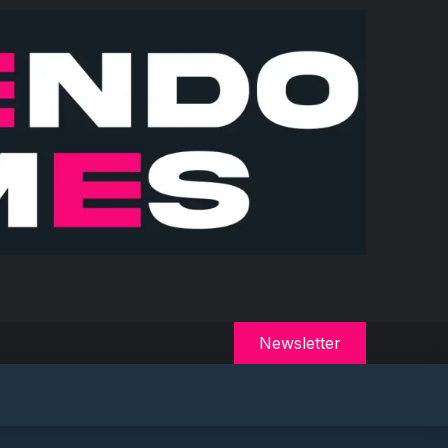
Newsletter