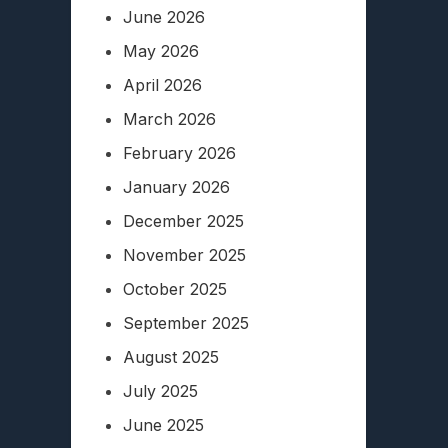
June 2026
May 2026
April 2026
March 2026
February 2026
January 2026
December 2025
November 2025
October 2025
September 2025
August 2025
July 2025
June 2025