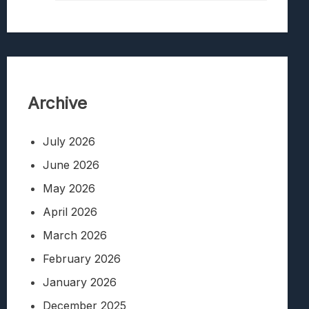
Archive
July 2026
June 2026
May 2026
April 2026
March 2026
February 2026
January 2026
December 2025