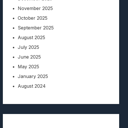
November 2025
October 2025
September 2025
August 2025
July 2025
June 2025
May 2025
January 2025
August 2024