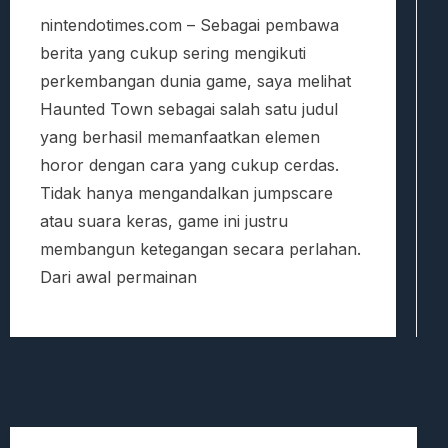
nintendotimes.com – Sebagai pembawa
berita yang cukup sering mengikuti
perkembangan dunia game, saya melihat
Haunted Town sebagai salah satu judul
yang berhasil memanfaatkan elemen
horor dengan cara yang cukup cerdas.
Tidak hanya mengandalkan jumpscare
atau suara keras, game ini justru
membangun ketegangan secara perlahan.
Dari awal permainan