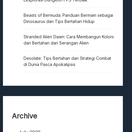
Beasts of Bermuda: Panduan Bermain sebagai
Dinosaurus dan Tips Bertahan Hidup
Stranded Alien Dawn: Cara Membangun Koloni
dan Bertahan dari Serangan Alien
Desolate: Tips Bertahan dan Strategi Combat
di Dunia Pasca Apokalipsis
Archive