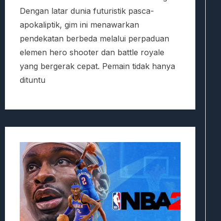
Dengan latar dunia futuristik pasca-
apokaliptik, gim ini menawarkan
pendekatan berbeda melalui perpaduan
elemen hero shooter dan battle royale
yang bergerak cepat. Pemain tidak hanya
dituntu