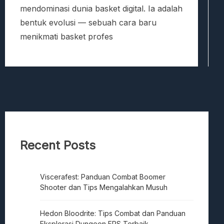
mendominasi dunia basket digital. Ia adalah
bentuk evolusi — sebuah cara baru
menikmati basket profes
Recent Posts
Viscerafest: Panduan Combat Boomer
Shooter dan Tips Mengalahkan Musuh
Hedon Bloodrite: Tips Combat dan Panduan
Eksplorasi Dungeon FPS Terbaik