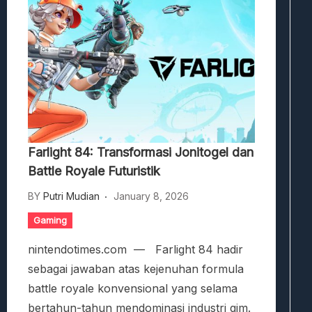
Farlight 84: Transformasi Jonitogel dan
Battle Royale Futuristik
BY
Putri Mudian
January 8, 2026
Gaming
nintendotimes.com — Farlight 84 hadir
sebagai jawaban atas kejenuhan formula
battle royale konvensional yang selama
bertahun-tahun mendominasi industri gim.