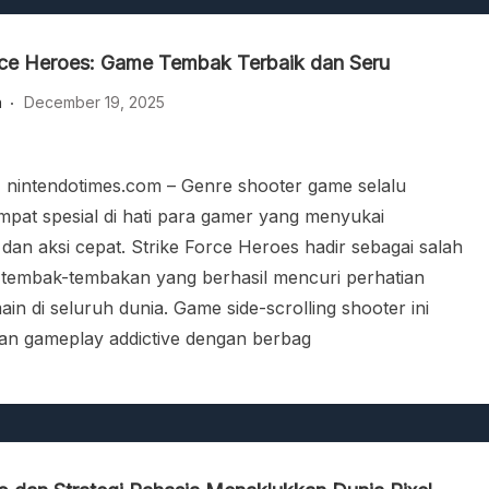
rce Heroes: Game Tembak Terbaik dan Seru
n
December 19, 2025
nintendotimes.com – Genre shooter game selalu
empat spesial di hati para gamer yang menyukai
 dan aksi cepat. Strike Force Heroes hadir sebagai salah
 tembak-tembakan yang berhasil mencuri perhatian
ain di seluruh dunia. Game side-scrolling shooter ini
n gameplay addictive dengan berbag