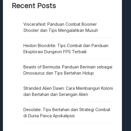
Recent Posts
Viscerafest: Panduan Combat Boomer
Shooter dan Tips Mengalahkan Musuh
Hedon Bloodrite: Tips Combat dan Panduan
Eksplorasi Dungeon FPS Terbaik
Beasts of Bermuda: Panduan Bermain sebagai
Dinosaurus dan Tips Bertahan Hidup
Stranded Alien Dawn: Cara Membangun Koloni
dan Bertahan dari Serangan Alien
Desolate: Tips Bertahan dan Strategi Combat
di Dunia Pasca Apokalipsis