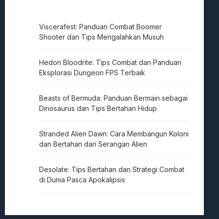
Viscerafest: Panduan Combat Boomer
Shooter dan Tips Mengalahkan Musuh
Hedon Bloodrite: Tips Combat dan Panduan
Eksplorasi Dungeon FPS Terbaik
Beasts of Bermuda: Panduan Bermain sebagai
Dinosaurus dan Tips Bertahan Hidup
Stranded Alien Dawn: Cara Membangun Koloni
dan Bertahan dari Serangan Alien
Desolate: Tips Bertahan dan Strategi Combat
di Dunia Pasca Apokalipsis