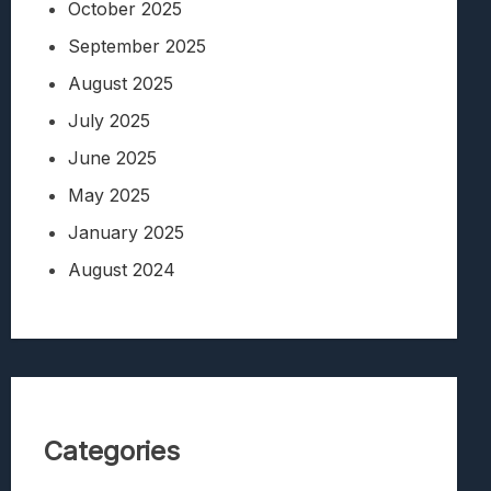
October 2025
September 2025
August 2025
July 2025
June 2025
May 2025
January 2025
August 2024
Categories