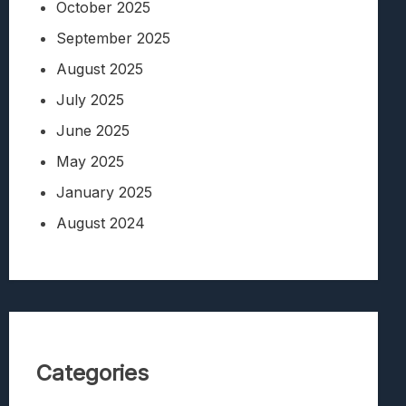
October 2025
September 2025
August 2025
July 2025
June 2025
May 2025
January 2025
August 2024
Categories