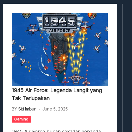
Viscerafest: Panduan Combat Boomer S
Hedon Bloodrite: Tips Combat Dan Pand
Beasts Of Bermuda: Panduan Bermain Se
Stranded Alien Dawn: Cara Membangun K
Desolate: Tips Bertahan Dan Strategi Co
1945 Air Force: Legenda Langit yang
Tak Terlupakan
BY
Siti Imbun
June 5, 2025
Gaming
1945 Air Force bukan sekadar penanda