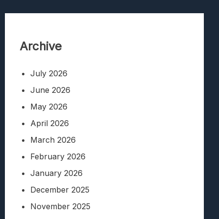
Archive
July 2026
June 2026
May 2026
April 2026
March 2026
February 2026
January 2026
December 2025
November 2025