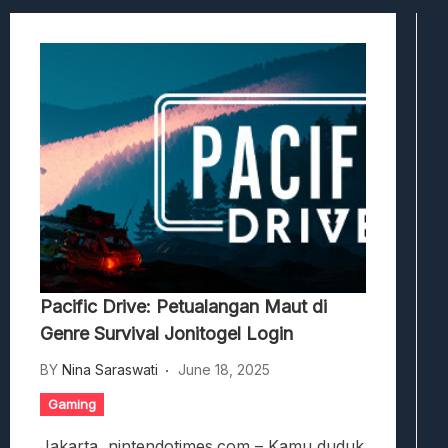
Viscerafest: Panduan Combat Boomer S
Hedon Bloodrite: Tips Combat Dan Pand
Beasts Of Bermuda: Panduan Bermain Se
Stranded Alien Dawn: Cara Membangun K
Desolate: Tips Bertahan Dan Strategi Co
Pacific Drive: Petualangan Maut di
Genre Survival Jonitogel Login
BY
Nina Saraswati
June 18, 2025
Gaming
Jakarta, nintendotimes.com – Kamu duduk