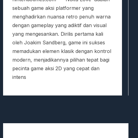
sebuah game aksi platformer yang
menghadirkan nuansa retro penuh warna
dengan gameplay yang adiktif dan visual
yang mengesankan. Dirilis pertama kali
oleh Joakim Sandberg, game ini sukses
memadukan elemen klasik dengan kontrol
modern, menjadikannya pilihan tepat bagi
pecinta game aksi 2D yang cepat dan
intens