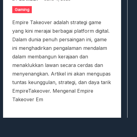
Gaming
Empire Takeover adalah strategi game
yang kini merajai berbagai platform digital.
Dalam dunia penuh persaingan ini, game
ini menghadirkan pengalaman mendalam
dalam membangun kerajaan dan
menaklukkan lawan secara cerdas dan
menyenangkan. Artikel ini akan mengupas
tuntas keunggulan, strategi, dan daya tarik
EmpireTakeover. Mengenal Empire
Takeover Em