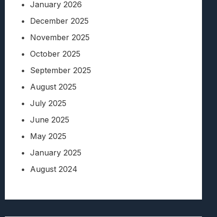
January 2026
December 2025
November 2025
October 2025
September 2025
August 2025
July 2025
June 2025
May 2025
January 2025
August 2024