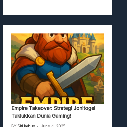
Empire Takeover: Strategi Jonitogel
Taklukkan Dunia Gaming!
BY
Siti Imbun
June 4, 2025