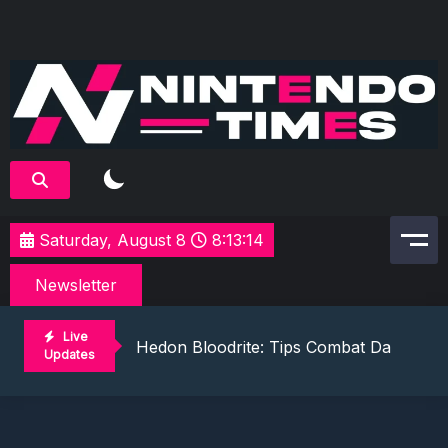
Skip
to
content
Blog Terlengkap Seputar Dunia Game
Nintendotimes
Saturday, August 8
8:13:15
Newsletter
Desolate: Tips Bertahan Dan Strategi Co
Viscerafest: Panduan Combat Boomer S
Live
Hedon Bloodrite: Tips Combat Dan Pand
Updates
Beasts Of Bermuda: Panduan Bermain Se
Stranded Alien Dawn: Cara Membangun K
Desolate: Tips Bertahan Dan Strategi Co