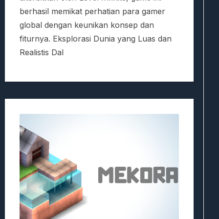
berhasil memikat perhatian para gamer
global dengan keunikan konsep dan
fiturnya. Eksplorasi Dunia yang Luas dan
Realistis Dal