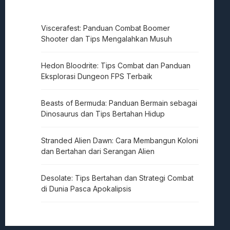
Viscerafest: Panduan Combat Boomer
Shooter dan Tips Mengalahkan Musuh
Hedon Bloodrite: Tips Combat dan Panduan
Eksplorasi Dungeon FPS Terbaik
Beasts of Bermuda: Panduan Bermain sebagai
Dinosaurus dan Tips Bertahan Hidup
Stranded Alien Dawn: Cara Membangun Koloni
dan Bertahan dari Serangan Alien
Desolate: Tips Bertahan dan Strategi Combat
di Dunia Pasca Apokalipsis