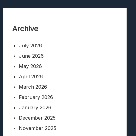
Archive
July 2026
June 2026
May 2026
April 2026
March 2026
February 2026
January 2026
December 2025
November 2025