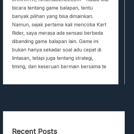
bicara tentang game balapan, tentu
banyak pilihan yang bisa dimainkan.
Namun, sejak pertama kali mencoba Kart
Rider, saya merasa ada sensasi berbeda
dibanding game balapan lain. Game ini
bukan hanya sekadar soal adu cepat di
lintasan, tetapi juga tentang strategi,
timing, dan keseruan bermain bersama te
Recent Posts