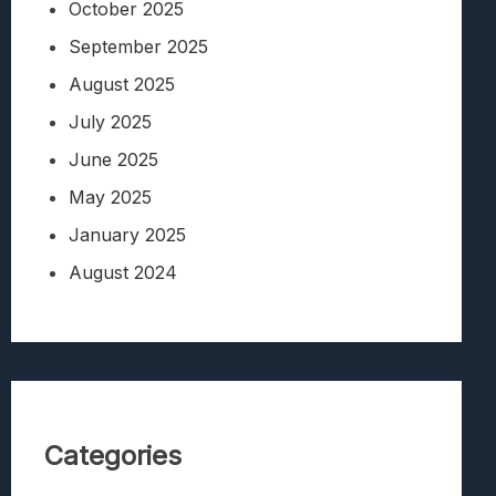
October 2025
September 2025
August 2025
July 2025
June 2025
May 2025
January 2025
August 2024
Categories