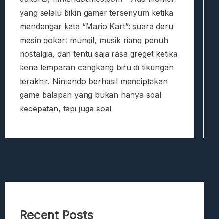
yang selalu bikin gamer tersenyum ketika
mendengar kata “Mario Kart”: suara deru
mesin gokart mungil, musik riang penuh
nostalgia, dan tentu saja rasa greget ketika
kena lemparan cangkang biru di tikungan
terakhir. Nintendo berhasil menciptakan
game balapan yang bukan hanya soal
kecepatan, tapi juga soal
Recent Posts