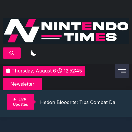
Skip
to
content
Blog Terlengkap Seputar Dunia Game
Nintendotimes
Thursday, August 6
12:52:45
Newsletter
Desolate: Tips Bertahan Dan Strategi Co
Viscerafest: Panduan Combat Boomer S
Live
Hedon Bloodrite: Tips Combat Dan Pand
Updates
Beasts Of Bermuda: Panduan Bermain Se
Stranded Alien Dawn: Cara Membangun K
Desolate: Tips Bertahan Dan Strategi Co