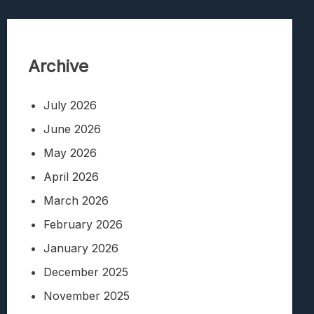
Archive
July 2026
June 2026
May 2026
April 2026
March 2026
February 2026
January 2026
December 2025
November 2025