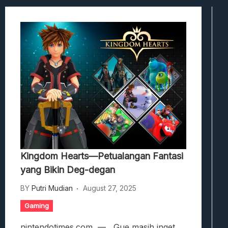
Viscerafest: Panduan Combat Boomer S
Hedon Bloodrite: Tips Combat Dan Pand
Beasts Of Bermuda: Panduan Bermain Se
Stranded Alien Dawn: Cara Membangun K
Desolate: Tips Bertahan Dan Strategi Co
Kingdom Hearts—Petualangan Fantasi
yang Bikin Deg-degan
BY
Putri Mudian
August 27, 2025
Gaming
nintendotimes.com — Gue masih inget