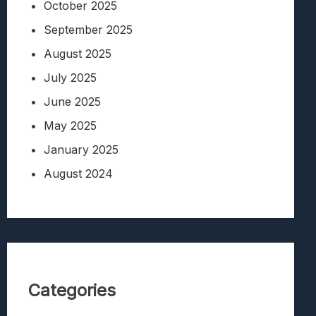
October 2025
September 2025
August 2025
July 2025
June 2025
May 2025
January 2025
August 2024
Categories