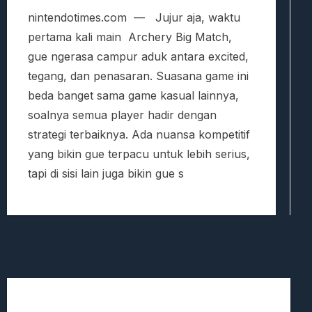
nintendotimes.com — Jujur aja, waktu
pertama kali main Archery Big Match,
gue ngerasa campur aduk antara excited,
tegang, dan penasaran. Suasana game ini
beda banget sama game kasual lainnya,
soalnya semua player hadir dengan
strategi terbaiknya. Ada nuansa kompetitif
yang bikin gue terpacu untuk lebih serius,
tapi di sisi lain juga bikin gue s