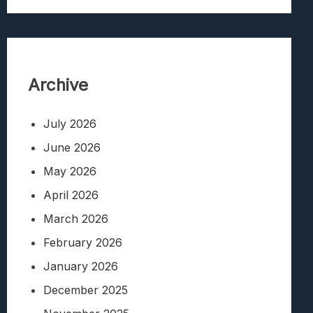
Archive
July 2026
June 2026
May 2026
April 2026
March 2026
February 2026
January 2026
December 2025