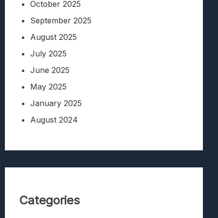
October 2025
September 2025
August 2025
July 2025
June 2025
May 2025
January 2025
August 2024
Categories