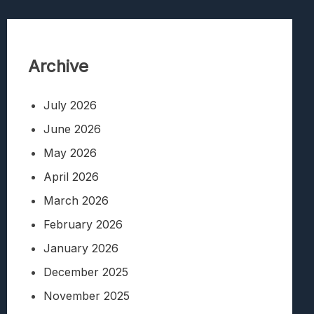
Archive
July 2026
June 2026
May 2026
April 2026
March 2026
February 2026
January 2026
December 2025
November 2025