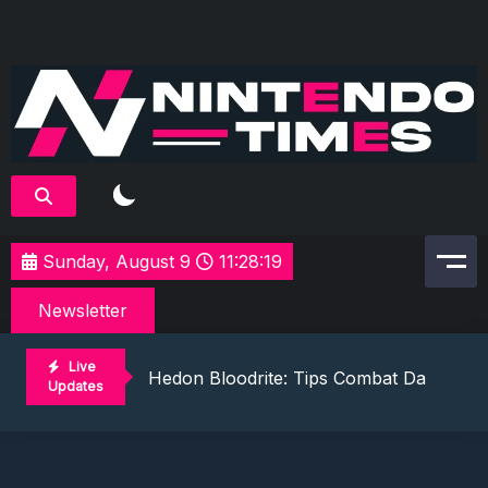
Skip
to
content
Blog Terlengkap Seputar Dunia Game
Nintendotimes
Sunday, August 9
11:28:19
Newsletter
Desolate: Tips Bertahan Dan Strategi Co
Viscerafest: Panduan Combat Boomer S
Live
Hedon Bloodrite: Tips Combat Dan Pand
Updates
Beasts Of Bermuda: Panduan Bermain Se
Stranded Alien Dawn: Cara Membangun K
Desolate: Tips Bertahan Dan Strategi Co