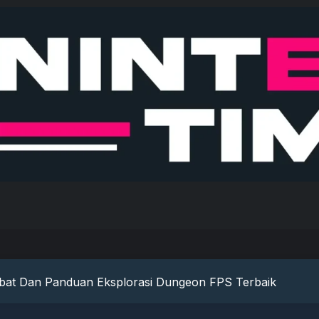
n Strategi Combat Di Dunia Pasca Apokalipsis
mbat Boomer Shooter Dan Tips Mengalahkan Musuh
mbat Dan Panduan Eksplorasi Dungeon FPS Terbaik
an Bermain Sebagai Dinosaurus Dan Tips Bertahan Hidup