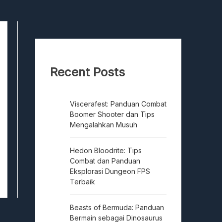
Recent Posts
Viscerafest: Panduan Combat
Boomer Shooter dan Tips
Mengalahkan Musuh
Hedon Bloodrite: Tips
Combat dan Panduan
Eksplorasi Dungeon FPS
Terbaik
Beasts of Bermuda: Panduan
Bermain sebagai Dinosaurus