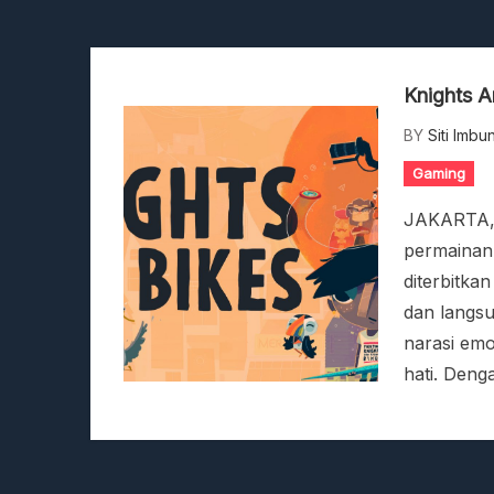
Stranded Alien Dawn: Car
Desolate: Tips Bertahan Da
Viscerafest: Panduan Co
Knights A
Hedon Bloodrite: Tips Co
Beasts Of Bermuda: Pandu
BY
Siti Imbu
Stranded Alien Dawn: Car
Gaming
Desolate: Tips Bertahan Da
JAKARTA, 
permainan
diterbitkan
dan langsu
narasi em
hati. Deng