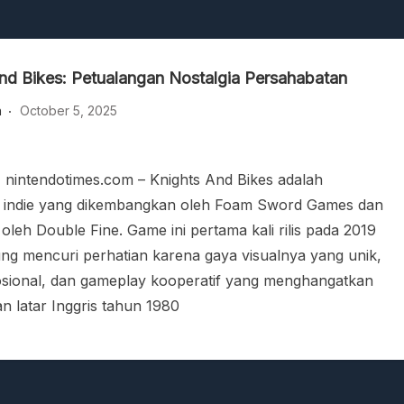
a Membangun Koloni Dan Bertahan Dari Serangan Alien
n Strategi Combat Di Dunia Pasca Apokalipsis
mbat Boomer Shooter Dan Tips Mengalahkan Musuh
nd Bikes: Petualangan Nostalgia Persahabatan
mbat Dan Panduan Eksplorasi Dungeon FPS Terbaik
an Bermain Sebagai Dinosaurus Dan Tips Bertahan Hidup
n
October 5, 2025
a Membangun Koloni Dan Bertahan Dari Serangan Alien
n Strategi Combat Di Dunia Pasca Apokalipsis
nintendotimes.com – Knights And Bikes adalah
 indie yang dikembangkan oleh Foam Sword Games dan
 oleh Double Fine. Game ini pertama kali rilis pada 2019
ng mencuri perhatian karena gaya visualnya yang unik,
osional, dan gameplay kooperatif yang menghangatkan
an latar Inggris tahun 1980