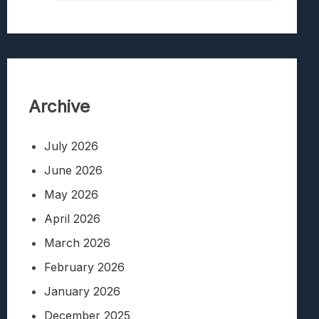
Archive
July 2026
June 2026
May 2026
April 2026
March 2026
February 2026
January 2026
December 2025