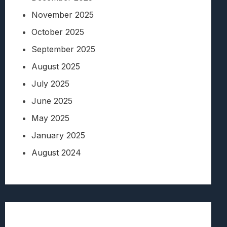
November 2025
October 2025
September 2025
August 2025
July 2025
June 2025
May 2025
January 2025
August 2024