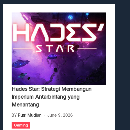
Viscerafest: Panduan Combat Boomer S
Hedon Bloodrite: Tips Combat Dan Pand
Beasts Of Bermuda: Panduan Bermain Se
Stranded Alien Dawn: Cara Membangun K
Desolate: Tips Bertahan Dan Strategi Co
Hades Star: Strategi Membangun
Imperium Antarbintang yang
Menantang
BY
Putri Mudian
June 9, 2026
Gaming