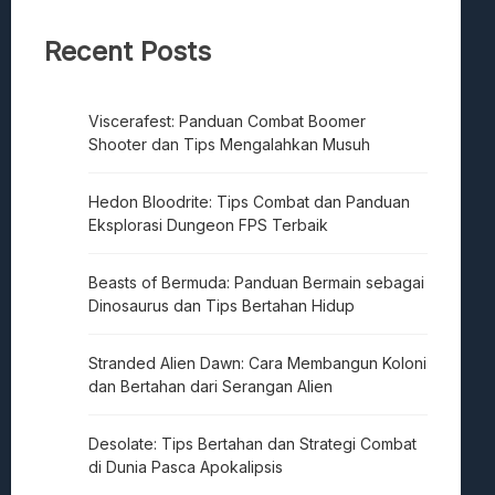
Recent Posts
Viscerafest: Panduan Combat Boomer
Shooter dan Tips Mengalahkan Musuh
Hedon Bloodrite: Tips Combat dan Panduan
Eksplorasi Dungeon FPS Terbaik
Beasts of Bermuda: Panduan Bermain sebagai
Dinosaurus dan Tips Bertahan Hidup
Stranded Alien Dawn: Cara Membangun Koloni
dan Bertahan dari Serangan Alien
Desolate: Tips Bertahan dan Strategi Combat
di Dunia Pasca Apokalipsis