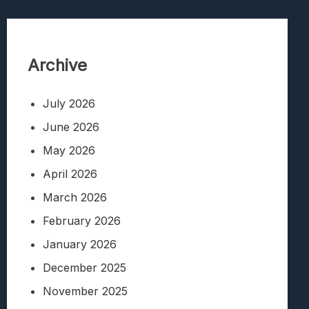
Archive
July 2026
June 2026
May 2026
April 2026
March 2026
February 2026
January 2026
December 2025
November 2025