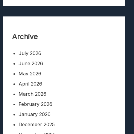
Archive
July 2026
June 2026
May 2026
April 2026
March 2026
February 2026
January 2026
December 2025