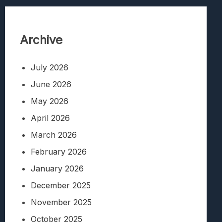
Archive
July 2026
June 2026
May 2026
April 2026
March 2026
February 2026
January 2026
December 2025
November 2025
October 2025