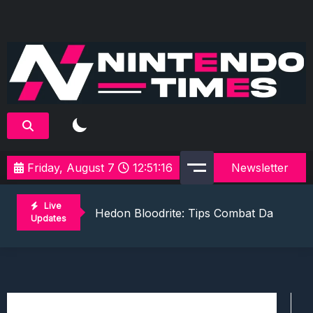
Skip
to
content
Blog Terlengkap Seputar Dunia Game
Nintendotimes
Friday, August 7
12:51:16
Newsletter
Desolate: Tips Bertahan Dan Strategi Co
Viscerafest: Panduan Combat Boomer S
Live
Hedon Bloodrite: Tips Combat Dan Pand
Updates
Beasts Of Bermuda: Panduan Bermain Se
Stranded Alien Dawn: Cara Membangun K
Desolate: Tips Bertahan Dan Strategi Co
Viscerafest: Panduan Combat Boomer S
Hedon Bloodrite: Tips Combat Dan Pand