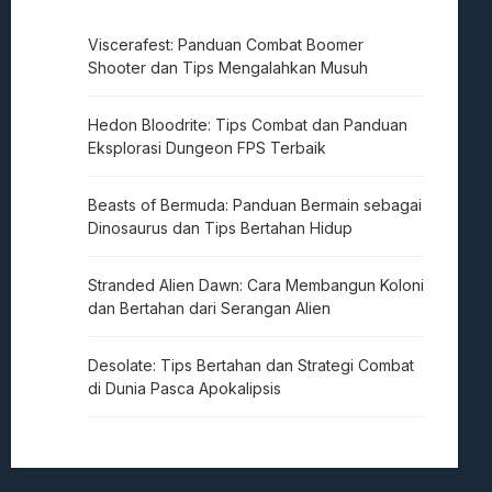
Viscerafest: Panduan Combat Boomer
Shooter dan Tips Mengalahkan Musuh
Hedon Bloodrite: Tips Combat dan Panduan
Eksplorasi Dungeon FPS Terbaik
Beasts of Bermuda: Panduan Bermain sebagai
Dinosaurus dan Tips Bertahan Hidup
Stranded Alien Dawn: Cara Membangun Koloni
dan Bertahan dari Serangan Alien
Desolate: Tips Bertahan dan Strategi Combat
di Dunia Pasca Apokalipsis