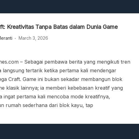
a Membangun Koloni Dan Bertahan Dari Serangan Alien
n Strategi Combat Di Dunia Pasca Apokalipsis
mbat Boomer Shooter Dan Tips Mengalahkan Musuh
t: Kreativitas Tanpa Batas dalam Dunia Game
mbat Dan Panduan Eksplorasi Dungeon FPS Terbaik
an Bermain Sebagai Dinosaurus Dan Tips Bertahan Hidup
eranti
March 3, 2026
a Membangun Koloni Dan Bertahan Dari Serangan Alien
n Strategi Combat Di Dunia Pasca Apokalipsis
mes.com – Sebagai pembawa berita yang mengikuti tren
 langsung tertarik ketika pertama kali mendengar
ega Craft. Game ini bukan sekadar membangun blok
me klasik lainnya; ia memberi kebebasan kreatif yang
a ingat pertama kali mencoba mode kreatifnya,
 rumah sederhana dari blok kayu, tap