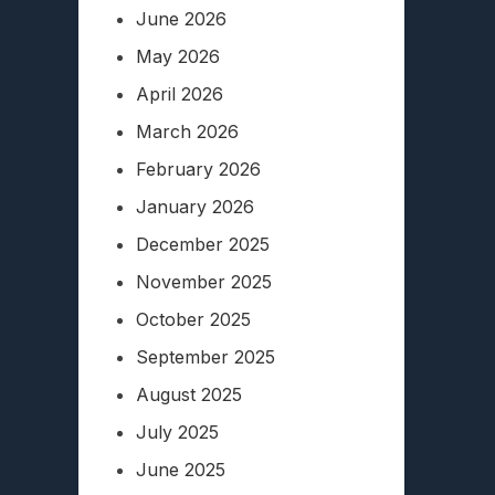
June 2026
May 2026
April 2026
March 2026
February 2026
January 2026
December 2025
November 2025
October 2025
September 2025
August 2025
July 2025
June 2025