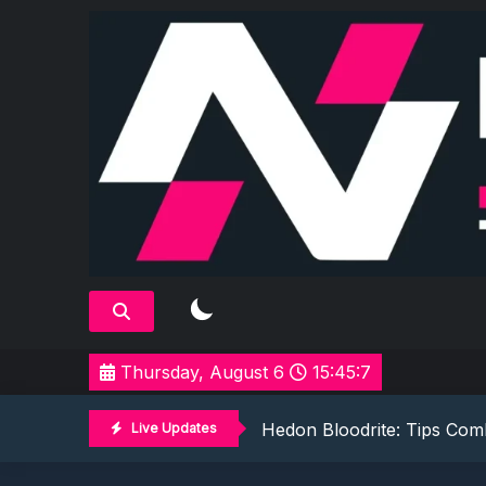
Skip
to
content
Blog Terlengkap Seputar Dunia Game
Nintendotimes
Desolate: Tips Bertahan Da
Thursday, August 6
15:45:7
Viscerafest: Panduan Co
Hedon Bloodrite: Tips Co
Live Updates
Beasts Of Bermuda: Pandu