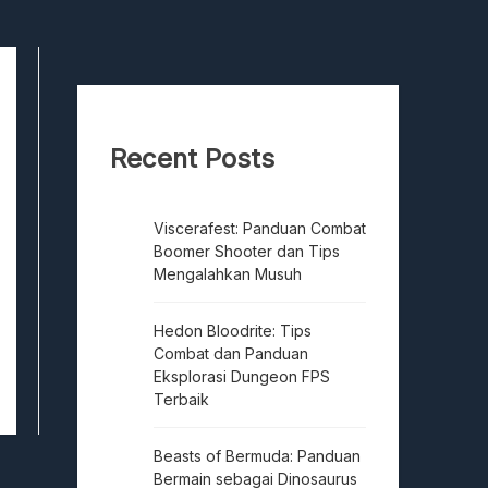
Recent Posts
Viscerafest: Panduan Combat
Boomer Shooter dan Tips
Mengalahkan Musuh
Hedon Bloodrite: Tips
Combat dan Panduan
Eksplorasi Dungeon FPS
Terbaik
Beasts of Bermuda: Panduan
Bermain sebagai Dinosaurus