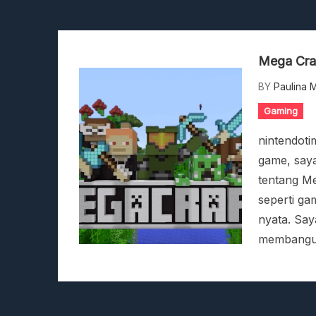
Stranded Alien Dawn: Car
Desolate: Tips Bertahan Da
Viscerafest: Panduan Co
Mega Craf
Hedon Bloodrite: Tips Co
Beasts Of Bermuda: Pandu
BY
Paulina M
Stranded Alien Dawn: Car
Gaming
Desolate: Tips Bertahan Da
nintendoti
game, saya
tentang M
seperti ga
nyata. Say
membangun