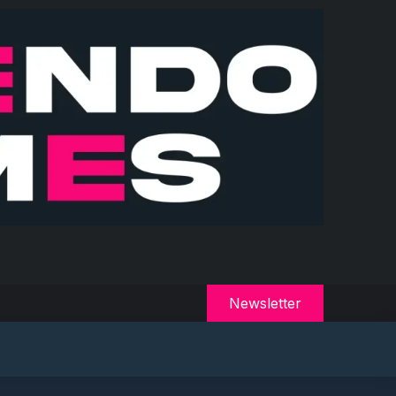
Newsletter