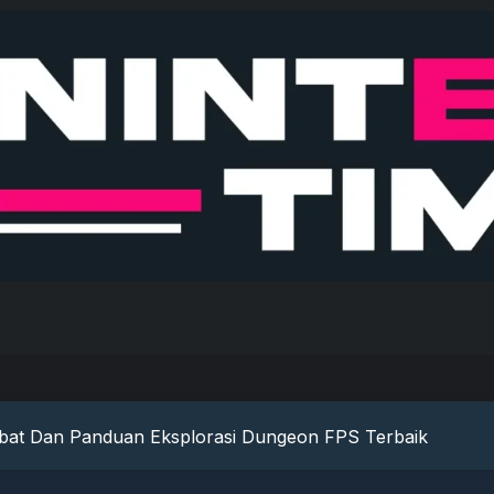
n Strategi Combat Di Dunia Pasca Apokalipsis
mbat Boomer Shooter Dan Tips Mengalahkan Musuh
mbat Dan Panduan Eksplorasi Dungeon FPS Terbaik
an Bermain Sebagai Dinosaurus Dan Tips Bertahan Hidup