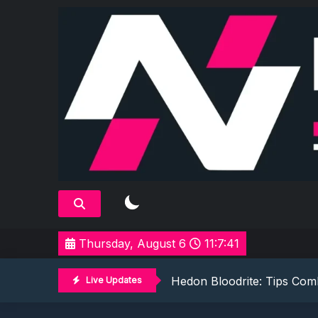
Skip
to
content
Blog Terlengkap Seputar Dunia Game
Nintendotimes
Desolate: Tips Bertahan Da
Thursday, August 6
11:7:41
Viscerafest: Panduan Co
Hedon Bloodrite: Tips Co
Live Updates
Beasts Of Bermuda: Pandu