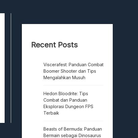
Recent Posts
Viscerafest: Panduan Combat
Boomer Shooter dan Tips
Mengalahkan Musuh
Hedon Bloodrite: Tips
Combat dan Panduan
Eksplorasi Dungeon FPS
Terbaik
Beasts of Bermuda: Panduan
Bermain sebagai Dinosaurus