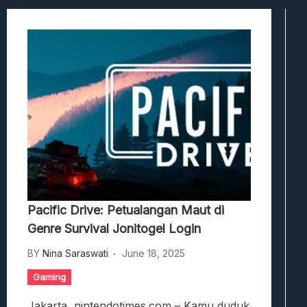
Viscerafest: Panduan Combat Boomer S
Hedon Bloodrite: Tips Combat Dan Pand
Beasts Of Bermuda: Panduan Bermain Se
Stranded Alien Dawn: Cara Membangun K
Desolate: Tips Bertahan Dan Strategi Co
Pacific Drive: Petualangan Maut di
Genre Survival Jonitogel Login
BY
Nina Saraswati
June 18, 2025
Gaming
Jakarta, nintendotimes.com – Kamu duduk