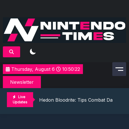
Skip
to
content
Blog Terlengkap Seputar Dunia Game
Nintendotimes
Thursday, August 6
10:50:22
Newsletter
Desolate: Tips Bertahan Dan Strategi Co
Viscerafest: Panduan Combat Boomer S
Live
Hedon Bloodrite: Tips Combat Dan Pand
Updates
Beasts Of Bermuda: Panduan Bermain Se
Stranded Alien Dawn: Cara Membangun K
Desolate: Tips Bertahan Dan Strategi Co