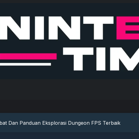
n Strategi Combat Di Dunia Pasca Apokalipsis
mbat Boomer Shooter Dan Tips Mengalahkan Musuh
mbat Dan Panduan Eksplorasi Dungeon FPS Terbaik
an Bermain Sebagai Dinosaurus Dan Tips Bertahan Hidup