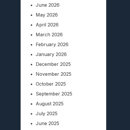
June 2026
May 2026
April 2026
March 2026
February 2026
January 2026
December 2025
November 2025
October 2025
September 2025
August 2025
July 2025
June 2025