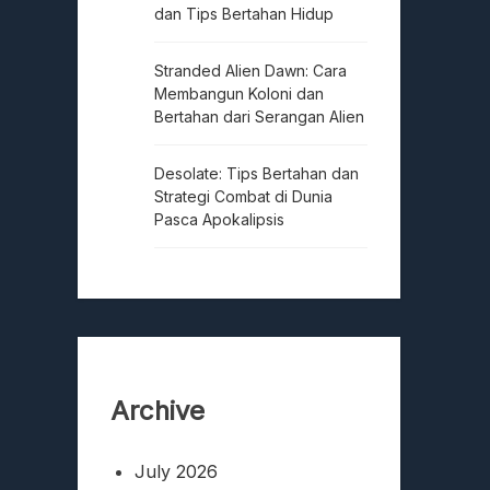
dan Tips Bertahan Hidup
Stranded Alien Dawn: Cara
Membangun Koloni dan
Bertahan dari Serangan Alien
Desolate: Tips Bertahan dan
Strategi Combat di Dunia
Pasca Apokalipsis
Archive
July 2026