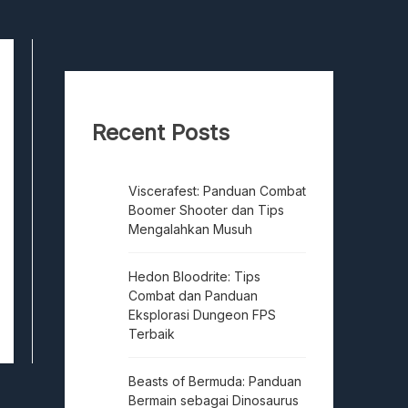
Recent Posts
Viscerafest: Panduan Combat
Boomer Shooter dan Tips
Mengalahkan Musuh
Hedon Bloodrite: Tips
Combat dan Panduan
Eksplorasi Dungeon FPS
Terbaik
Beasts of Bermuda: Panduan
Bermain sebagai Dinosaurus