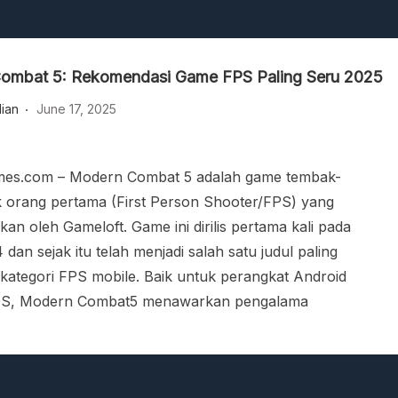
a Membangun Koloni Dan Bertahan Dari Serangan Alien
n Strategi Combat Di Dunia Pasca Apokalipsis
mbat Boomer Shooter Dan Tips Mengalahkan Musuh
ombat 5: Rekomendasi Game FPS Paling Seru 2025
mbat Dan Panduan Eksplorasi Dungeon FPS Terbaik
an Bermain Sebagai Dinosaurus Dan Tips Bertahan Hidup
dian
June 17, 2025
a Membangun Koloni Dan Bertahan Dari Serangan Alien
n Strategi Combat Di Dunia Pasca Apokalipsis
imes.com – Modern Combat 5 adalah game tembak-
orang pertama (First Person Shooter/FPS) yang
an oleh Gameloft. Game ini dirilis pertama kali pada
dan sejak itu telah menjadi salah satu judul paling
 kategori FPS mobile. Baik untuk perangkat Android
S, Modern Combat5 menawarkan pengalama