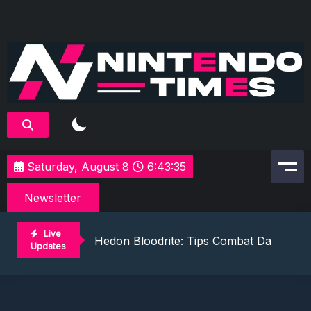
Skip
to
content
Blog Terlengkap Seputar Dunia Game
Nintendotimes
Saturday, August 8
6:43:35
Newsletter
Desolate: Tips Bertahan Dan Strategi Co
Viscerafest: Panduan Combat Boomer S
Live
Hedon Bloodrite: Tips Combat Dan Pand
Updates
Beasts Of Bermuda: Panduan Bermain Se
Stranded Alien Dawn: Cara Membangun K
Desolate: Tips Bertahan Dan Strategi Co