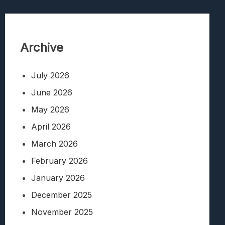
Archive
July 2026
June 2026
May 2026
April 2026
March 2026
February 2026
January 2026
December 2025
November 2025