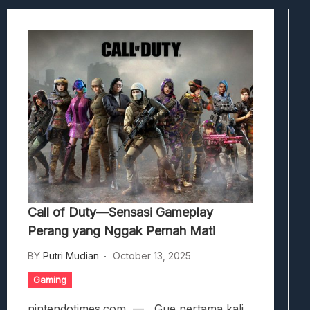
Viscerafest: Panduan Combat Boomer S
Hedon Bloodrite: Tips Combat Dan Pand
Beasts Of Bermuda: Panduan Bermain Se
Stranded Alien Dawn: Cara Membangun K
Desolate: Tips Bertahan Dan Strategi Co
Call of Duty—Sensasi Gameplay
Perang yang Nggak Pernah Mati
BY
Putri Mudian
October 13, 2025
Gaming
nintendotimes.com — Gue pertama kali