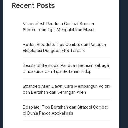
Recent Posts
Viscerafest: Panduan Combat Boomer
Shooter dan Tips Mengalahkan Musuh
Hedon Bloodrite: Tips Combat dan Panduan
Eksplorasi Dungeon FPS Terbaik
Beasts of Bermuda: Panduan Bermain sebagai
Dinosaurus dan Tips Bertahan Hidup
Stranded Alien Dawn: Cara Membangun Koloni
dan Bertahan dari Serangan Alien
Desolate: Tips Bertahan dan Strategi Combat
di Dunia Pasca Apokalipsis