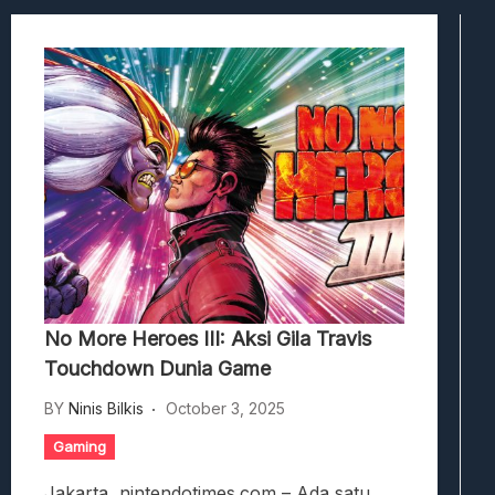
Viscerafest: Panduan Combat Boomer S
Hedon Bloodrite: Tips Combat Dan Pand
Beasts Of Bermuda: Panduan Bermain Se
Stranded Alien Dawn: Cara Membangun K
Desolate: Tips Bertahan Dan Strategi Co
No More Heroes III: Aksi Gila Travis
Touchdown Dunia Game
BY
Ninis Bilkis
October 3, 2025
Gaming
Jakarta, nintendotimes.com – Ada satu