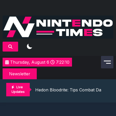
Skip
to
content
Blog Terlengkap Seputar Dunia Game
Nintendotimes
Thursday, August 6
7:22:10
Newsletter
Desolate: Tips Bertahan Dan Strategi Co
Viscerafest: Panduan Combat Boomer S
Live
Hedon Bloodrite: Tips Combat Dan Pand
Updates
Beasts Of Bermuda: Panduan Bermain Se
Stranded Alien Dawn: Cara Membangun K
Desolate: Tips Bertahan Dan Strategi Co