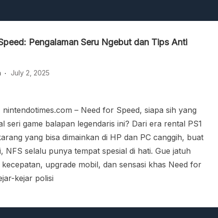
a Membangun Koloni Dan Bertahan Dari Serangan Alien
n Strategi Combat Di Dunia Pasca Apokalipsis
mbat Boomer Shooter Dan Tips Mengalahkan Musuh
Speed: Pengalaman Seru Ngebut dan Tips Anti
mbat Dan Panduan Eksplorasi Dungeon FPS Terbaik
an Bermain Sebagai Dinosaurus Dan Tips Bertahan Hidup
a Membangun Koloni Dan Bertahan Dari Serangan Alien
n
July 2, 2025
n Strategi Combat Di Dunia Pasca Apokalipsis
nintendotimes.com – Need for Speed, siapa sih yang
l seri game balapan legendaris ini? Dari era rental PS1
arang yang bisa dimainkan di HP dan PC canggih, buat
i, NFS selalu punya tempat spesial di hati. Gue jatuh
 kecepatan, upgrade mobil, dan sensasi khas Need for
jar-kejar polisi