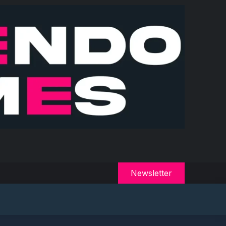
Newsletter