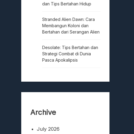
dan Tips Bertahan Hidup
Stranded Alien Dawn: Cara
Membangun Koloni dan
Bertahan dari Serangan Alien
Desolate: Tips Bertahan dan
Strategi Combat di Dunia
Pasca Apokalipsis
Archive
July 2026