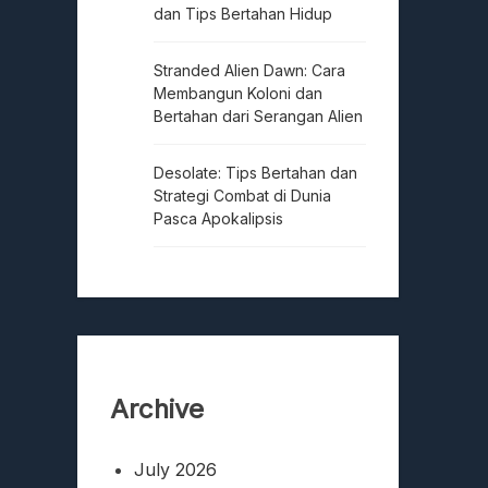
dan Tips Bertahan Hidup
Stranded Alien Dawn: Cara
Membangun Koloni dan
Bertahan dari Serangan Alien
Desolate: Tips Bertahan dan
Strategi Combat di Dunia
Pasca Apokalipsis
Archive
July 2026