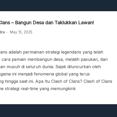
a Membangun Koloni Dan Bertahan Dari Serangan Alien
n Strategi Combat Di Dunia Pasca Apokalipsis
mbat Boomer Shooter Dan Tips Mengalahkan Musuh
Clans – Bangun Desa dan Taklukkan Lawan!
mbat Dan Panduan Eksplorasi Dungeon FPS Terbaik
an Bermain Sebagai Dinosaurus Dan Tips Bertahan Hidup
dra
May 15, 2025
a Membangun Koloni Dan Bertahan Dari Serangan Alien
n Strategi Combat Di Dunia Pasca Apokalipsis
lans adalah permainan strategi legendaris yang telah
i cara pemain membangun desa, melatih pasukan, dan
n musuh di seluruh dunia. Sejak diluncurkan oleh
 game ini menjadi fenomena global yang terus
 hingga saat ini. Apa Itu Clash of Clans? Clash of Clans
e strategi real-time yang memungkink