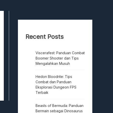
Recent Posts
Viscerafest: Panduan Combat
Boomer Shooter dan Tips
Mengalahkan Musuh
Hedon Bloodrite: Tips
Combat dan Panduan
Eksplorasi Dungeon FPS
Terbaik
Beasts of Bermuda: Panduan
Bermain sebagai Dinosaurus