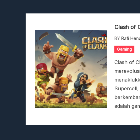
Stranded Alien Dawn: Car
Desolate: Tips Bertahan Da
Viscerafest: Panduan Co
Clash of 
Hedon Bloodrite: Tips Co
Beasts Of Bermuda: Pandu
BY
Rafi Hen
Stranded Alien Dawn: Car
Gaming
Desolate: Tips Bertahan Da
Clash of C
merevolus
menaklukka
Supercell,
berkembang
adalah gam