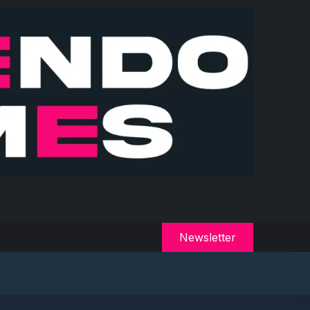
Newsletter