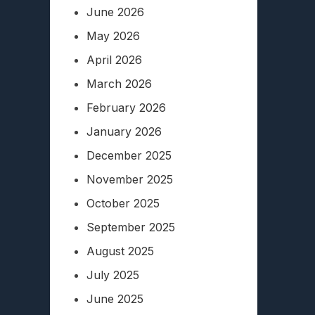
June 2026
May 2026
April 2026
March 2026
February 2026
January 2026
December 2025
November 2025
October 2025
September 2025
August 2025
July 2025
June 2025