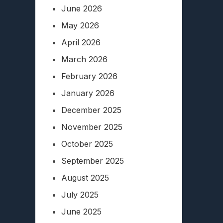
June 2026
May 2026
April 2026
March 2026
February 2026
January 2026
December 2025
November 2025
October 2025
September 2025
August 2025
July 2025
June 2025