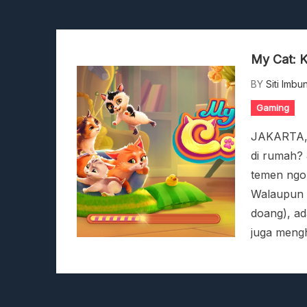
Stranded Alien Dawn: Car
Desolate: Tips Bertahan Da
Viscerafest: Panduan Co
My Cat: K
Hedon Bloodrite: Tips Co
Beasts Of Bermuda: Pandu
BY
Siti Imbu
Stranded Alien Dawn: Car
Gaming
Desolate: Tips Bertahan Da
JAKARTA, n
di rumah? 
temen ngo
Walaupun 
doang), ad
juga mengh