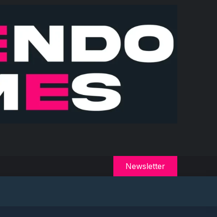
Newsletter