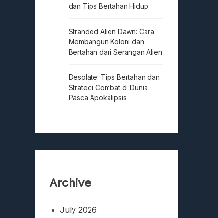
dan Tips Bertahan Hidup
Stranded Alien Dawn: Cara
Membangun Koloni dan
Bertahan dari Serangan Alien
Desolate: Tips Bertahan dan
Strategi Combat di Dunia
Pasca Apokalipsis
Archive
July 2026