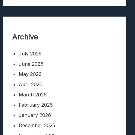
Archive
July 2026
June 2026
May 2026
April 2026
March 2026
February 2026
January 2026
December 2025