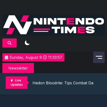
Skip
to
content
Blog Terlengkap Seputar Dunia Game
Nintendotimes
Sunday, August 9
11:33:57
Newsletter
Desolate: Tips Bertahan Dan Strategi Co
Viscerafest: Panduan Combat Boomer S
Live
Hedon Bloodrite: Tips Combat Dan Pand
Updates
Beasts Of Bermuda: Panduan Bermain Se
Stranded Alien Dawn: Cara Membangun K
Desolate: Tips Bertahan Dan Strategi Co