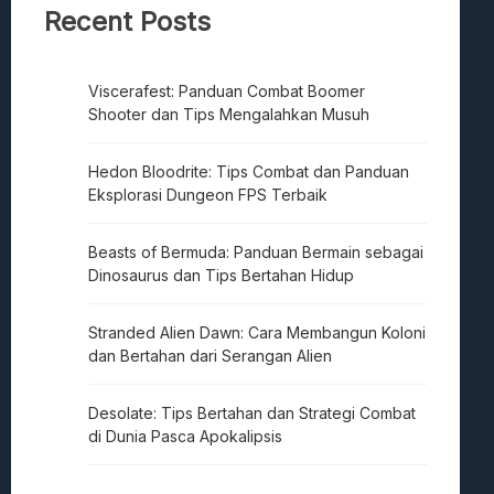
Recent Posts
Viscerafest: Panduan Combat Boomer
Shooter dan Tips Mengalahkan Musuh
Hedon Bloodrite: Tips Combat dan Panduan
Eksplorasi Dungeon FPS Terbaik
Beasts of Bermuda: Panduan Bermain sebagai
Dinosaurus dan Tips Bertahan Hidup
Stranded Alien Dawn: Cara Membangun Koloni
dan Bertahan dari Serangan Alien
Desolate: Tips Bertahan dan Strategi Combat
di Dunia Pasca Apokalipsis