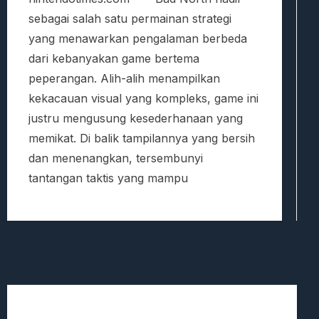
sebagai salah satu permainan strategi
yang menawarkan pengalaman berbeda
dari kebanyakan game bertema
peperangan. Alih-alih menampilkan
kekacauan visual yang kompleks, game ini
justru mengusung kesederhanaan yang
memikat. Di balik tampilannya yang bersih
dan menenangkan, tersembunyi
tantangan taktis yang mampu