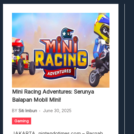
Viscerafest: Panduan Combat Boomer S
Hedon Bloodrite: Tips Combat Dan Pand
Beasts Of Bermuda: Panduan Bermain Se
Stranded Alien Dawn: Cara Membangun K
Desolate: Tips Bertahan Dan Strategi Co
Mini Racing Adventures: Serunya
Balapan Mobil Mini!
BY
Siti Imbun
June 30, 2025
Gaming
JAKARTA, nintendotimes.com – Pernah