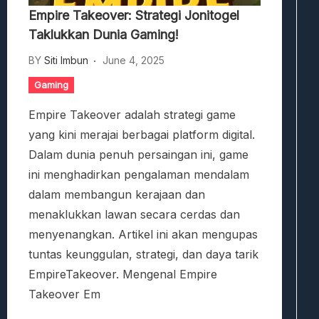
Empire Takeover: Strategi Jonitogel
Taklukkan Dunia Gaming!
BY
Siti Imbun
June 4, 2025
Gaming
Empire Takeover adalah strategi game
yang kini merajai berbagai platform digital.
Dalam dunia penuh persaingan ini, game
ini menghadirkan pengalaman mendalam
dalam membangun kerajaan dan
menaklukkan lawan secara cerdas dan
menyenangkan. Artikel ini akan mengupas
tuntas keunggulan, strategi, dan daya tarik
EmpireTakeover. Mengenal Empire
Takeover Em