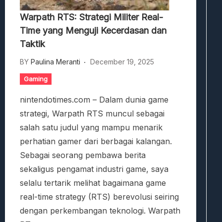
Warpath RTS: Strategi Militer Real-
Time yang Menguji Kecerdasan dan
Taktik
BY
Paulina Meranti
December 19, 2025
Gaming
nintendotimes.com – Dalam dunia game
strategi, Warpath RTS muncul sebagai
salah satu judul yang mampu menarik
perhatian gamer dari berbagai kalangan.
Sebagai seorang pembawa berita
sekaligus pengamat industri game, saya
selalu tertarik melihat bagaimana game
real-time strategy (RTS) berevolusi seiring
dengan perkembangan teknologi. Warpath