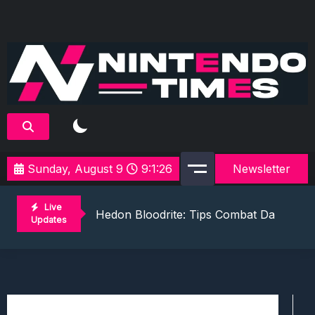
Skip
to
content
Blog Terlengkap Seputar Dunia Game
Nintendotimes
Sunday, August 9
9:1:26
Newsletter
Desolate: Tips Bertahan Dan Strategi Co
Viscerafest: Panduan Combat Boomer S
Live
Hedon Bloodrite: Tips Combat Dan Pand
Updates
Beasts Of Bermuda: Panduan Bermain Se
Stranded Alien Dawn: Cara Membangun K
Desolate: Tips Bertahan Dan Strategi Co
Viscerafest: Panduan Combat Boomer S
Hedon Bloodrite: Tips Combat Dan Pand