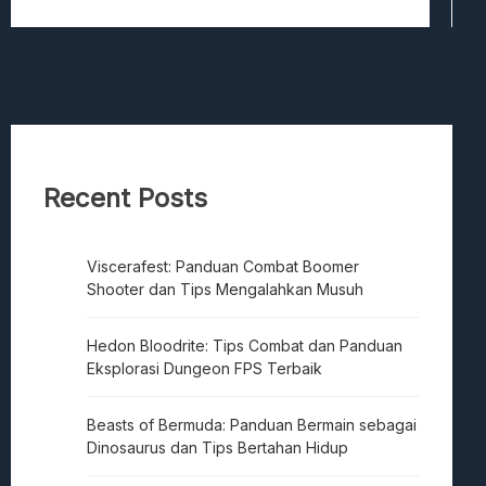
Recent Posts
Viscerafest: Panduan Combat Boomer
Shooter dan Tips Mengalahkan Musuh
Hedon Bloodrite: Tips Combat dan Panduan
Eksplorasi Dungeon FPS Terbaik
Beasts of Bermuda: Panduan Bermain sebagai
Dinosaurus dan Tips Bertahan Hidup