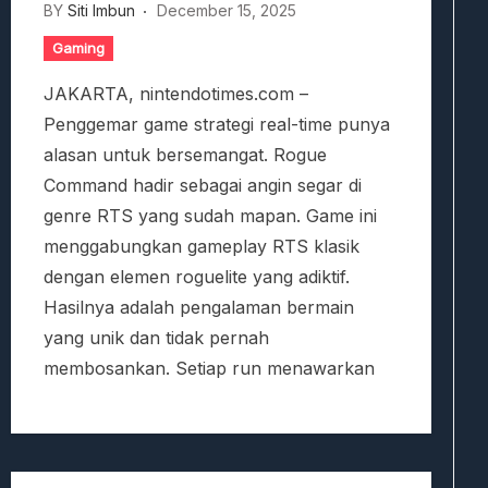
BY
Siti Imbun
December 15, 2025
Gaming
JAKARTA, nintendotimes.com –
Penggemar game strategi real-time punya
alasan untuk bersemangat. Rogue
Command hadir sebagai angin segar di
genre RTS yang sudah mapan. Game ini
menggabungkan gameplay RTS klasik
dengan elemen roguelite yang adiktif.
Hasilnya adalah pengalaman bermain
yang unik dan tidak pernah
membosankan. Setiap run menawarkan