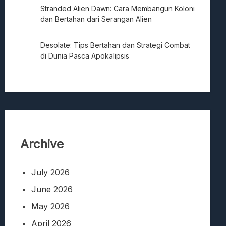
Stranded Alien Dawn: Cara Membangun Koloni
dan Bertahan dari Serangan Alien
Desolate: Tips Bertahan dan Strategi Combat
di Dunia Pasca Apokalipsis
Archive
July 2026
June 2026
May 2026
April 2026