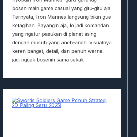
bosen main game casual yang gitu-gitu aja.
Ternyata, Iron Marines langsung bikin gue
ketagihan. Bayangin aja, lo jadi komandan
yang ngatur pasukan di planet asing
dengan musuh yang aneh-aneh. Visualnya
keren banget, detail, dan penuh warna,
jadi nggak bosenin sama sekali.