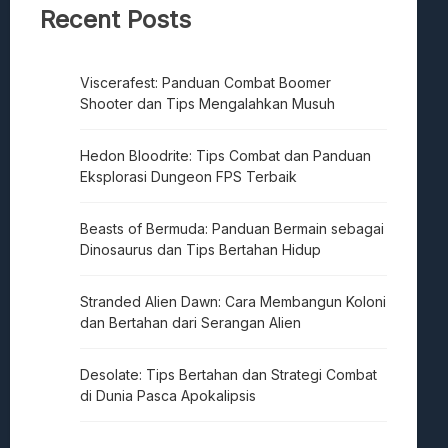
Recent Posts
Viscerafest: Panduan Combat Boomer
Shooter dan Tips Mengalahkan Musuh
Hedon Bloodrite: Tips Combat dan Panduan
Eksplorasi Dungeon FPS Terbaik
Beasts of Bermuda: Panduan Bermain sebagai
Dinosaurus dan Tips Bertahan Hidup
Stranded Alien Dawn: Cara Membangun Koloni
dan Bertahan dari Serangan Alien
Desolate: Tips Bertahan dan Strategi Combat
di Dunia Pasca Apokalipsis