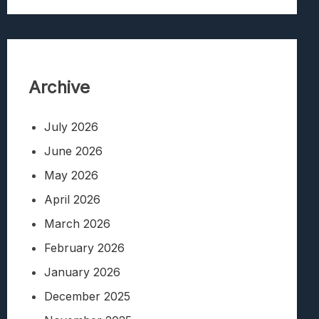
Archive
July 2026
June 2026
May 2026
April 2026
March 2026
February 2026
January 2026
December 2025